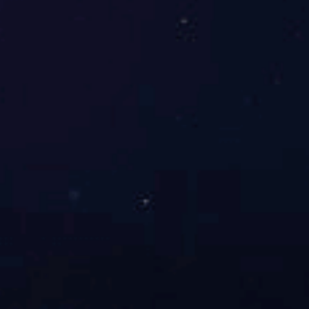
yabocom（中国）官方网站 党委召开“庆七一”主题党日
活动
为庆祝中国共产党成立101周年，继承和发扬党的光荣传统和优
良作风，发挥党员先锋模范作用，增强组织凝聚力和战斗力。7
月1日上午，公司党委召开“庆七一”主题党日活动，63名党员代
表参加了活动。