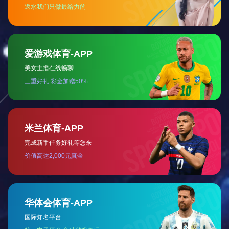
河北诚信集团召开“庆七一”主题党日活动，庆祝中国共
产党成立102周年
为庆祝中国共产党成立102周年，继承和发扬党的光荣传统和优
良作风，发挥党员先锋模范带头作用，增强组织凝聚力和战斗
力。7月1日上午，公司80余名党员代表齐聚一堂，共同参加“庆
七一”主题党日活动。
运动与快乐融合，竞技与趣味加持！ 第九届“诚信杯”职