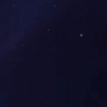
营企业500强”、“制造业500强”、“服务业100强”榜单，河北诚
信集团以优异的经营业绩位列“中国民营企业500强榜单”第332
位，比2021年排名上升10位。
捷报！yabocom（中国）官方网站 入选“2021年优秀农
药中间体供应商”名单
2022年7月7日，第九届农药行业经济运行分析会暨2022农药行
业名单发布会在浙江绍兴隆重举办，会上发布了2021年农药行
业优秀供应商名单，我公司再度荣膺“2021年优秀农药中间体供
应商”称号。