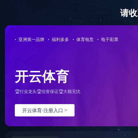
yabocom（中国）官方
网站y
集技术研发、生产加工、销售服务