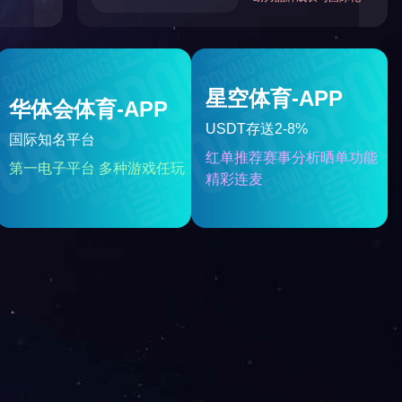
管理模式，荣获河北省政府质量奖。公司还积极引进
国家企业技术中心”，检测中心通过了国家实验室认可
1》、《危险货物运输应急救援指南 第1部分：一般规
四钠HG/T 5556-2019》、《石油和化工行业绿色供
产品延伸，持续提升企业竞争力。同时，践行高质量
打下坚实基础。