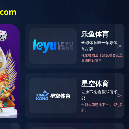
yabocom（中国）官
方网站
0强企业、中国化工500强企业。