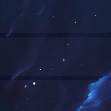
资质荣誉
厂容厂貌
视频中心
公司简介
0年，坐落于河北省省会石家庄，是一家集产品研发、生产加工、销
工厂”，业内知名的氰化钠及其衍生物生产企业。公司多次入选中
其衍生物上伸下延，打造出一批以氰化钠、三聚氯氰、酯类、螯
、香精香料、胶粘剂、日化、营养保健等行业，销往全球120多
商、中国农药行业优秀原药与中间体供应商。