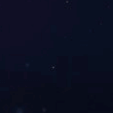
查看详情
河北诚信集团召开“庆七一”主题党日活动，庆祝中国共
产党成立102周年
查看详情