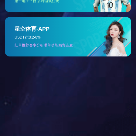
活力四溢展风采！第十届“诚信杯”职工趣味运动会成功
举办
查看详情
捷报！2023年中国精细化工百强名单公布，河北诚信