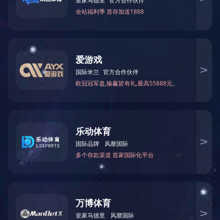
汇聚成企业发展的磅礴力量！
▲ 他们是技术创新的先行者！
▲他们是安全生产的守护者！
▲ 他们是环境保护的践行者！
▲他们是辛勤工作的劳动者！
致敬所有默默无闻的奉献者！
致敬所有平凡工作中不平凡的人们，