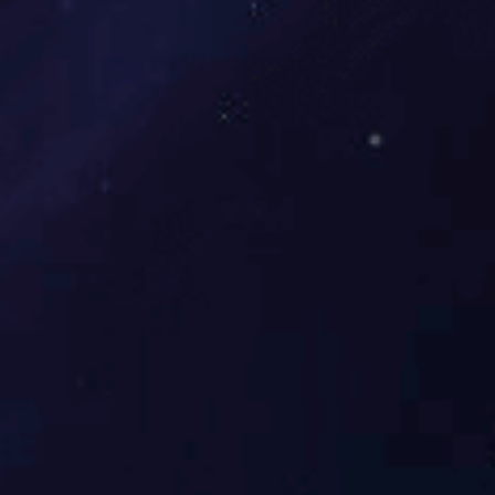
集团位居第三！
查看详情
2023中国石油和化工民营企业百强名单出炉，河北诚
信集团榜上有名！