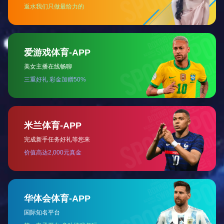
2021中国精细化工百强榜单发布！yabocom（中国）官方
网站 位列第3！
更多资讯