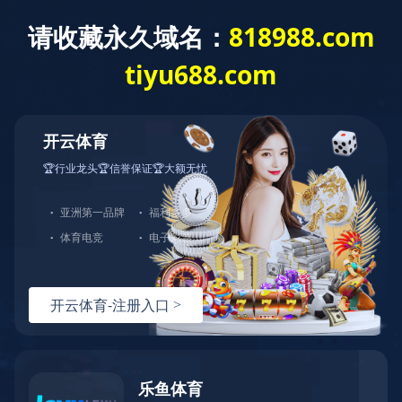
yabocom（中国）官方
网站
新闻资讯
秉承“忠诚信实”的企业精神，河北诚信集团内修管理、外拓市场，迈出
了诚信经营、稳健发展的坚实步伐。
yabocom（中国）官方网站
行业动态
五一劳动节，向劳动者致敬！