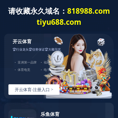
yabocom（中国）官方
网站
新闻资讯
秉承“忠诚信实”的企业精神，河北诚信集团内修管理、外拓市场，迈出
了诚信经营、稳健发展的坚实步伐。
yabocom（中国）官方网站
行业动态
捷报！yabocom（中国）官方网站 入选“2021