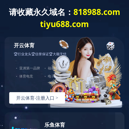
yabocom（中国）官方
网站
yabocom（中国）官方网站