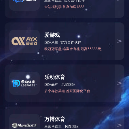
诚信集团
标签：
产品咨询
相关推荐
获取产品报价
填写您的电话和E-mail信息，我们将在一个工作日内及时与您取得联
系，尽快解决您提出的问题。