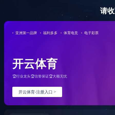
yabocom（中国）官方
网站y
集技术研发、生产加工、销售服务