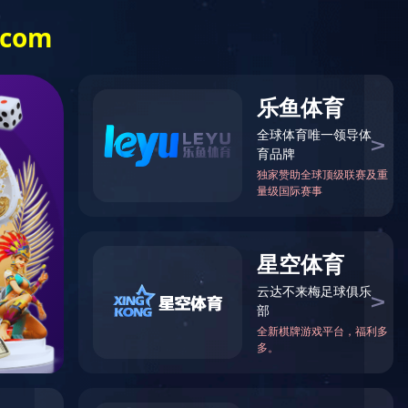
yabocom（中国）官
方网站
0强企业、中国化工500强企业。