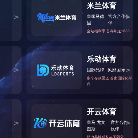
yabocom（中国）官方网站
企业
2021绿色发展典范
锋号
2019年中国农药行业优秀原药与中间
体供应商
500强
2017中国石油和化工企业500强